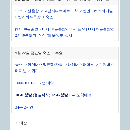
숙소 -> 선촌항 -> 고남하나로마트도착 -> 안면도버스터미널 -
> 밧개해수욕장 -> 숙소
(9시 30분출발) (10시 10분출발) (11시 도착)(11시35분출발)(1
2시40분도착) 점심 (도보40분) (3시)
9월 22일 금요일 숙소 -> 수원
숙소 -> 안면버스정류장/환승 -> 태안버스터미널 -> 수원버스
터미널 -> 귀가
1000/1001/1002번 예약
10:40
분발
(
점심식사
) 12:45
분발
15시도착예정
34분 2시간
예산