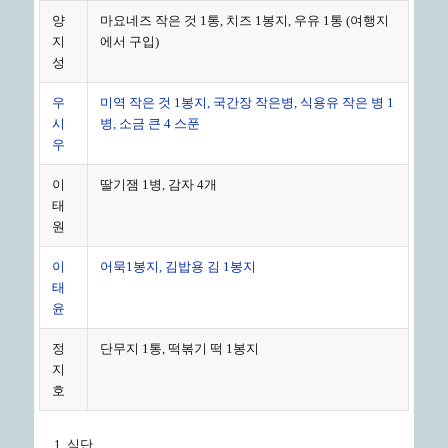
양
마요네즈 작은 것 1통, 치즈 1봉지, 우유 1통 (여행지
지
에서 구입)
성
우
미역 작은 것 1봉지, 국간장 작은병, 식용유 작은 병 1
시
병, 소금 큰 4 스푼
우
이
딸기잼 1병, 감자 4개
태
원
이
어묵1봉지, 김밥용 김 1봉지
태
윤
정
단무지 1통, 떡볶기 떡 1봉지
지
호
식단