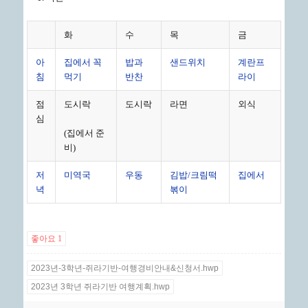
화
수
목
금
아
집에서 꼭
밥과
샌드위치
계란프
침
먹기
반찬
라이
점
도시락
도시락
라면
외식
심
(집에서 준
비)
저
미역국
우동
김밥/크림떡
집에서
녁
볶이
좋아요
1
2023년-3학년-쥐라기반-여행경비안내&신청서.hwp
2023년 3학년 쥐라기반 여행계획.hwp