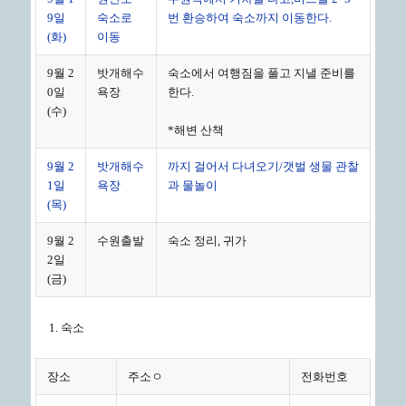
9일
숙소로
번 환승하여 숙소까지 이동한다.
(화)
이동
9월 2
밧개해수
숙소에서 여행짐을 풀고 지낼 준비를
0일
욕장
한다.
(수)
*해변 산책
9월 2
밧개해수
까지 걸어서 다녀오기/갯벌 생물 관찰
1일
욕장
과 물놀이
(목)
9월 2
수원출발
숙소 정리, 귀가
2일
(금)
숙소
장소
주소ㅇ
전화번호