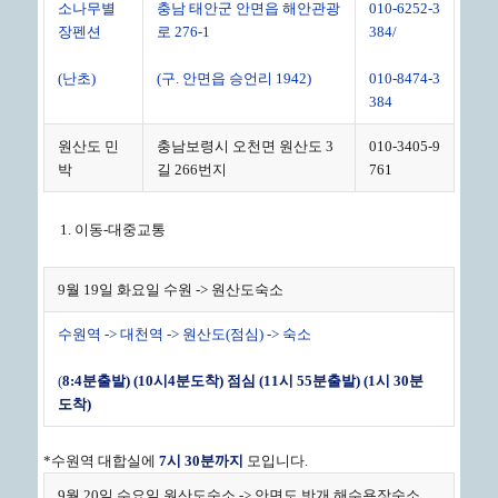
소나무별
충남 태안군 안면읍 해안관광
010-6252-3
장펜션
로 276-1
384/
(난초)
(구. 안면읍 승언리 1942)
010-8474-3
384
원산도 민
충남보령시 오천면 원산도 3
010-3405-9
박
길 266번지
761
이동-대중교통
9월 19일 화요일 수원 -> 원산도숙소
수원역 -> 대천역 -> 원산도(점심) -> 숙소
(
8:4
분출발
) (10
시
4
분도착
)
점심
(11
시
55
분출발
) (1
시
30
분
도착
)
*수원역 대합실에
7
시
30
분까지
모입니다.
9월 20일 수요일 원산도숙소 -> 안면도 밧개 해수욕장숙소