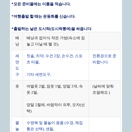
*
모든 준비물에는 이름을 적습니다
.
*
여행출발 할 때는 운동화를 신습니다
.
*
출발하는 날은 도시락
(
도시락통에
)
을 싸옵니다
.
배
배낭과 접이식 작은 가방(숙소에 짐
낭
놓고 다닐 때 멜 것),
세
칫솔, 치약, 수건 2장, 손수건, 스포
친환경으로 준
면
츠 타올,
비합니다.
도
구
기타 세면도구,
옷
여벌옷 2벌, 잠옷 1벌, 양말 3개, 속
(날씨에 맞춰
옷 2벌,
조절해요.)
양말 2켤레, 바람막이 외투, 모자(선
택)
물
수영복 및 물놀이 용품 (수경, 채집
놀
통은 선택), 샌들,