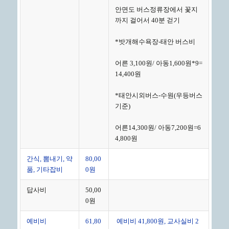
안면도 버스정류장에서 꽃지
까지 걸어서 40분 걷기
*밧개해수욕장-태안 버스비
어른 3,100원/ 아동1,600원*9=
14,400원
*태안시외버스-수원(우등버스
기준)
어른14,300원/ 아동7,200원=6
4,800원
간식, 뽐내기, 약
80,00
품, 기타잡비
0원
답사비
50,00
0원
예비비
61,80
예비비 41,800원, 교사실비 2