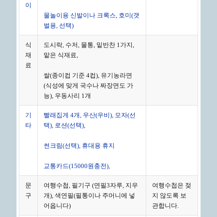
이
물놀이용 신발이나 크록스, 호미(갯
벌용, 선택)
식
도시락, 수저, 물통, 밑반찬 1가지,
재
맡은 식재료,
료
쌀(종이컵 기준 4컵), 유기농라면
(식성에 맞게 국수나 짜장면도 가
능), 우동사리 1개
기
빨래집게 4개, 우산(우비), 모자(선
타
택), 로션(선택),
썬크림(선택), 휴대용 휴지
교통카드(15000원충전),
문
여행수첩, 필기구 (연필3자루, 지우
여행수첩은 젖
구
개), 색연필(필통이나 주머니에 넣
지 않도록 보
어옵니다)
관합니다.