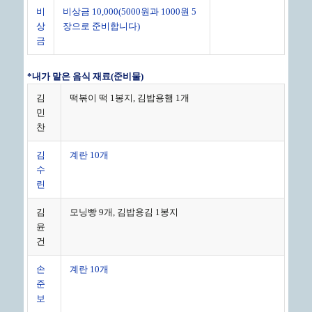
비
비상금 10,000(5000원과 1000원 5
상
장으로 준비합니다)
금
*
내가 맡은 음식 재료
(
준비물
)
김
떡볶이 떡 1봉지, 김밥용햄 1개
민
찬
김
계란 10개
수
린
김
모닝빵 9개, 김밥용김 1봉지
윤
건
손
계란 10개
준
보