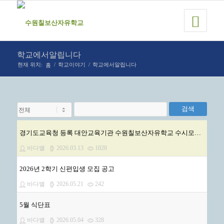
학교에서알립니다
홈
현재 위치:
/
학교이야기
/
학교에서알립니다
검색
경기도교육청 등록 대안교육기관 수원칠보산자유학교 수시모집 안내.
바다별
2026.03.13
1028
2026년 2학기 신편입생 모집 공고
바다별
2026.05.21
242
5월 식단표
바다별
2026.05.04
328