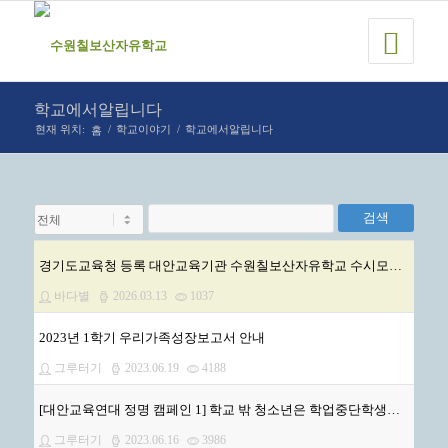
학교에서알립니다
홈
현재 위치:
/
학교이야기
/
학교에서알립니다
검색
경기도교육청 등록 대안교육기관 수원칠보산자유학교 수시모집 안내.
바다별
2026.03.13
1037
2023년 1학기 우리가족성장보고서 안내
그루터기
2023.06.19
4188
[대안교육연대 정명 캠페인 1] 학교 밖 청소년은 학업중단학생이 아니다!
그루터기
2023.06.16
3986