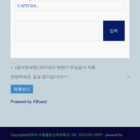
«
[급식안내문] 2023년도 하반기 무상급식 지원
안녕하세요. 길섶 장가갑니다!!^^
»
목록보기
Powered by KBoard
Copyrights⒞2016 수원칠보산자유학교 | Tel : (031)292-5929’ -
powered by