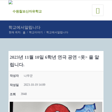
학교에서알립니다
홈
현재 위치:
/
학교이야기
/
학교에서알립니다
2023년 11월 10일 6학년 연극 공연 <옷> 을 알
립니다.
작성자
나무꾼
2023-10-19 14:09
작성일
3948
조회